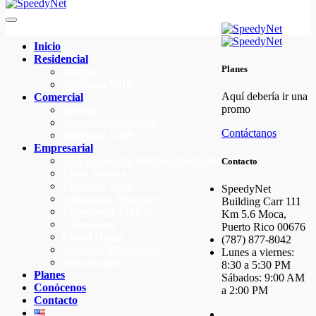
Inicio
Residencial
Planes
Internet
Telefonía VoIP
Aquí debería ir una
Comercial
promo
Internet
Servicios Dedicados
Contáctanos
Telefonía VoIP
Empresarial
DIA Acceso de Internet Dedicado
Contacto
Fibra Oscura
Telefonia VoIP
SpeedyNet
Soluciones Ethernet
Building Carr 111
Transporte MPLS
Km 5.6 Moca,
Colocacion
Puerto Rico 00676
Cloud Direct
(787) 877-8042
Servicios Manejados
Lunes a viernes:
Wavelength
8:30 a 5:30 PM
Planes
Sábados: 9:00 AM
Conócenos
a 2:00 PM
Contacto