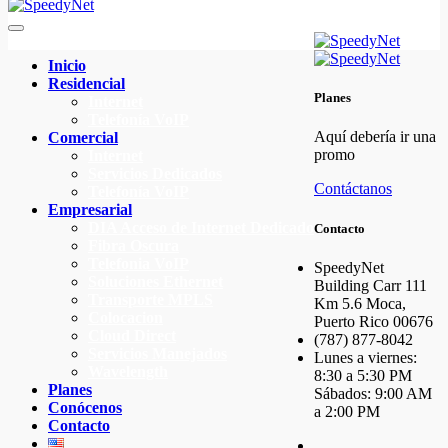
Inicio
Residencial
Planes
Internet
Telefonía VoIP
Aquí debería ir una
Comercial
promo
Internet
Servicios Dedicados
Contáctanos
Telefonía VoIP
Empresarial
DIA Acceso de Internet Dedicado
Contacto
Fibra Oscura
Telefonia VoIP
SpeedyNet
Soluciones Ethernet
Building Carr 111
Transporte MPLS
Km 5.6 Moca,
Colocacion
Puerto Rico 00676
Cloud Direct
(787) 877-8042
Servicios Manejados
Lunes a viernes:
Wavelength
8:30 a 5:30 PM
Planes
Sábados: 9:00 AM
Conócenos
a 2:00 PM
Contacto