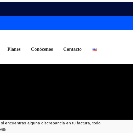
Planes
Conócenos
Contacto
 si encuentras alguna discrepancia en tu factura, todo
1985.