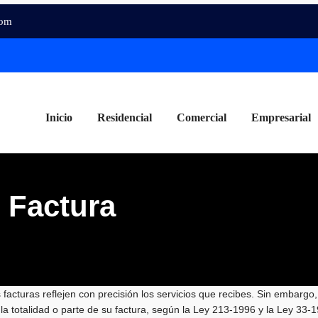
com
Inicio
Residencial
Comercial
Empresarial
 Factura
facturas reflejen con precisión los servicios que recibes. Sin embargo,
la totalidad o parte de su factura, según la Ley 213-1996 y la Ley 33-