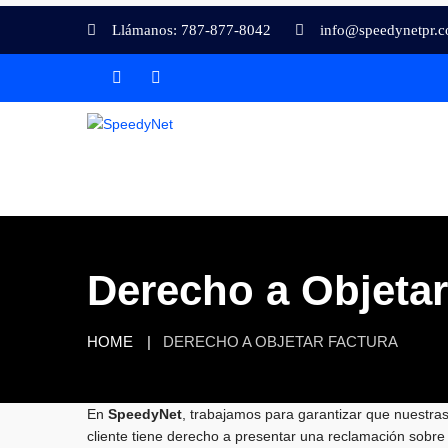
Llámanos: 787-877-8042
info@speedynetpr.
Derecho a Objetar
HOME
DERECHO A OBJETAR FACTURA
En
SpeedyNet
, trabajamos para garantizar que nuestras 
cliente tiene derecho a presentar una reclamación sobre 