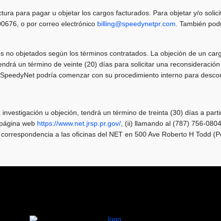
ctura para pagar u objetar los cargos facturados. Para objetar y/o soli
0676, o por correo electrónico
billing@speedynetpr.com
. También podr
gos no objetados según los términos contratados. La objeción de un carg
ndrá un término de veinte (20) días para solicitar una reconsideración
s, SpeedyNet podría comenzar con su procedimiento interno para descon
a investigación u objeción, tendrá un término de treinta (30) días a part
su página web
https://www.net.jrsp.pr.gov/
, (ii) llamando al (787) 756-0804
a correspondencia a las oficinas del NET en 500 Ave Roberto H Todd (P