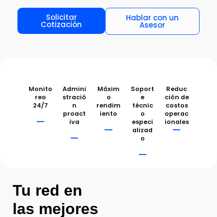
Solicitar
Hablar con un
Cotización
Asesor
Monito
Admini
Máxim
Soport
Reduc
reo
stració
o
e
ción de
24/7
n
rendim
técnic
costos
proact
iento
o
operac
iva
especi
ionales
alizad
o
Tu red en
las mejores