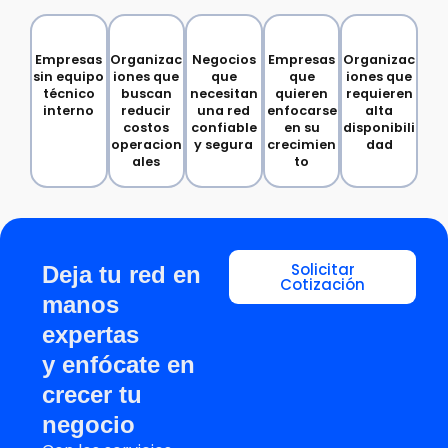
Empresas
Organizac
Negocios
Empresas
Organizac
sin equipo
iones que
que
que
iones que
técnico
buscan
necesitan
quieren
requieren
interno
reducir
una red
enfocarse
alta
costos
confiable
en su
disponibili
operacion
y segura
crecimien
dad
ales
to
Solicitar
Deja tu red en
Cotización
manos
expertas
y enfócate en
crecer tu
negocio